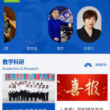
长、国家广电新闻出版总局金帆奖评
富民兴鲁劳动奖章获得者。
效能助学品牌图书TOP榜・工具类（金
长、国家广电新闻出版总局金帆奖评
富民兴鲁劳动奖章获得者。
效能助学品牌图书TOP榜・工具类（金
长、国家广电新闻出版总局金帆奖评
委、中国电影电视技术学会声音作品奖
牌）；2025 年民营书业年度影响力品
委、中国电影电视技术学会声音作品奖
牌）；2025 年民营书业年度影响力品
委、中国电影电视技术学会声音作品奖
评委、中国首届声音学院奖评委。
牌等荣誉。
评委、中国首届声音学院奖评委。
牌等荣誉。
评委、中国首届声音学院奖评委。
杨青青
黄宝福
樊宇
许翠兰
教学科研
查看更多>
Academics & Research
喜报！我校辅导员在