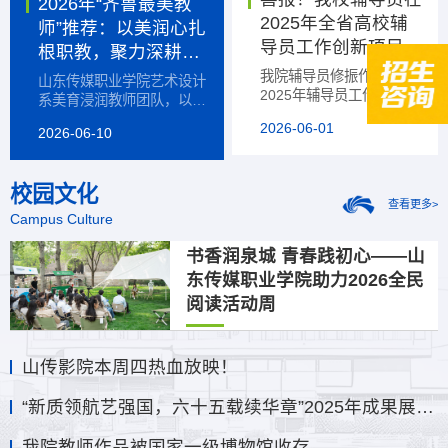
2026年“齐鲁最美教
2025年全省高校辅
师”推荐：以美润心扎
导员工作创新项目评
根职教，聚力深耕乡
选活动中荣获佳绩！
村振兴——艺术设计
我院辅导员修振作品入选
山东传媒职业学院艺术设计
2025年辅导员工作优秀论
系美育浸润教师团队
系美育浸润教师团队，以
文、白茹作品入选2025年
“艺路同行”蒲公英志愿服务
2026-06-01
2026-06-10
学生日常事务管理类辅导
团队为骨干力量，形成了一
员工作优秀案例。
支政治素质过硬、专业能力
突出、扎根乡土热
校园文化
查看更多>
Campus Culture
书香润泉城 青春践初心——山
东传媒职业学院助力2026全民
阅读活动周
山传影院本周四热血放映！
“新质领航艺强国，六十五载续华章”2025年成果展开展
我院教师作品被国家一级博物馆收存