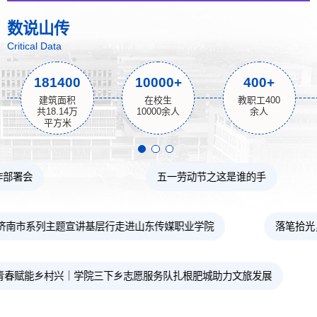
数说山传
Critical Data
181400
10000+
400+
建筑面积
在校生
教职工400
共18.14万
10000余人
余人
平方米
熬一碗期末“粥
暑假菜单？暑假彩蛋！
落笔拾光，描摹青春晴朗（第一期）
根肥城助力文旅发展