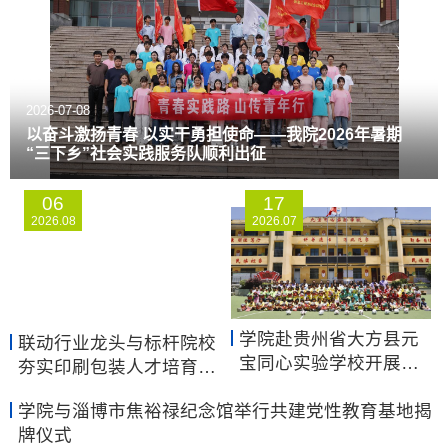
2026-07-18
2026-07-30
2026-08-03
2026-07-08
2026-07-18
2026-07-30
2026-07-10
校地携手促发展 青春赋能乡村兴｜学院三下乡志愿服务
学院党委书记张涛带队赴滨州等地开展访企拓岗专项行
对标行业需求精准拓岗，学院领导赴淄博、潍坊深化访
以奋斗激扬青春 以实干勇担使命——我院2026年暑期
校地携手促发展 青春赋能乡村兴｜学院三下乡志愿服务
学院党委书记张涛带队赴滨州等地开展访企拓岗专项行
队扎根肥城助力文旅发展
动 扎根产业实践前沿务实调研 以产教融合精准赋能育人
学院开展“七一”走访慰问活动
企行动
“三下乡”社会实践服务队顺利出征
队扎根肥城助力文旅发展
动 扎根产业实践前沿务实调研 以产教融合精准赋能育人
就业
就业
06
17
2026.08
2026.07
学院赴贵州省大方县元
联动行业龙头与标杆院校
宝同心实验学校开展暑
夯实印刷包装人才培育根
期“三下乡”社会实践爱心
基—— 山东传媒职业学
学院与淄博市焦裕禄纪念馆举行共建党性教育基地揭
捐赠活动
院赴深圳开展考察调研与
牌仪式
访企拓岗