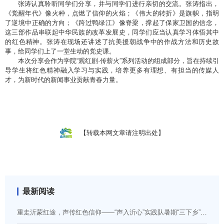
张涛认真聆听同学们分享，并与同学们进行亲切的交流。张涛指出，
《觉醒年代》像火种，点燃了信仰的火焰；《伟大的转折》是旗帜，指明
了逆境中正确的方向；《跨过鸭绿江》像脊梁，撑起了保家卫国的信念，
这三部作品串联起中华民族的改革发展史，同学们应当认真学习体悟其中
的红色精神。张涛在现场还讲述了抗美援朝战争中的作战方法和历史故
事，给同学们上了一堂生动的党史课。
本次分享会作为学院“观红剧·传薪火”系列活动的组成部分，旨在持续引
导学生将红色精神融入学习与实践，培养更多有理想、有担当的传媒人
才，为新时代的新闻事业贡献青春力量。
【转载本网文章请注明出处】
最新阅读
重走沂蒙红途，声传红色信仰——“声入沂心”实践队暑期“三下乡”纪实