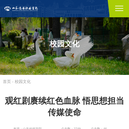
校园文化
首页
-
校园文化
观红剧赓续红色血脉 悟思想担当
传媒使命
来源：山东传媒学院
点击数：2749
点击数：46